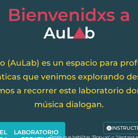
Bienvenidxs a
io (AuLab) es un espacio para pro
máticas que venimos explorando de
mos a recorrer este laboratorio do
música dialogan.
INSTRUCT
EL
LABORATORIO
Tenés que habilitar "Pop-up" o "Ventana