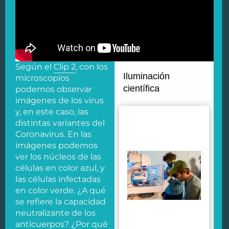
Según el
Clip 2
, con los
microscopios
podemos observar
imágenes de los virus
y, en este caso, las
distintas variantes del
Coronavirus. En las
imágenes podemos
ver los núcleos de las
células en color azul, y
las células infectadas
en color verde. ¿A qué
se refiere la capacidad
neutralizante de los
anticuerpos? ¿Por qué